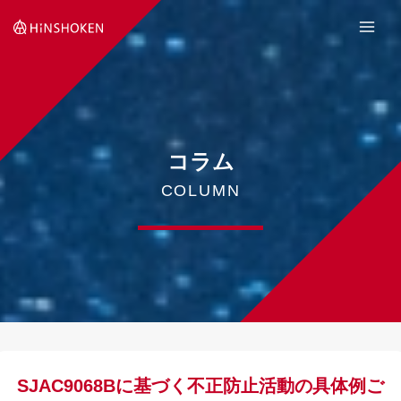
Skip
to
content
コラム
COLUMN
SJAC9068Bに基づく不正防止活動の具体例ご