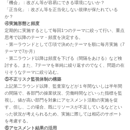
「機会」：改ざん等が容易にできる環境にないか？
「正当化」：改ざん等を正当化しない規律が保たれている
か？
④実施形態と頻度
定期的に実施するとして毎回1つのテーマに絞って行い、重点
思考で以降のテーマ・頻度を決定する。
・第一ラウンドとして①項で決めたテーマを順に毎月実施（7
テーマで7か月）
・第二ラウンド以降は頻度を下げる（間隔をあける）など検
討する。また、7テーマを単純に繰り返すのでなく、問題の在
りそうなテーマに絞り込む。
⑤不正リスク監視体制の構築
上記第二ラウンド以降、監査室などが１年間ないしは半年間
の間隔で、各部門の操業状況、労働時間などいった指標を監
視し、値が高い部門を対象にアセスメント活動の実施を促
す。但し、この場合、既にリソースが不足しているなどとい
った状況が考えられるため、実施に際しては相応のサポート
を考慮する。
⑥アセスメント結果の活用