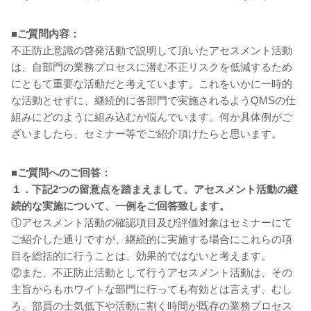
■ご質問内容：
不正防止意識の啓発活動で説明して頂いたアセスメント活動
は、自部門の業務プロセスに潜む不正リスクを低減するため
にともて重要な活動だと考えています。これをいかに一時的
な活動とせずに、継続的に各部門で実施されるようQMSの仕
組みにどのように組み込むか悩んでいます。何か具体例がご
ざいましたら、セミナー等でご紹介頂けたらと思います。
■ご質問へのご回答：
１．下記2つの留意点を踏まえまして、アセスメント活動の継
続的な実施について、一例をご回答致します。
①アセスメント活動の確認項目及び評価対象はセミナーにて
ご紹介した通りですが、継続的に実施する場合にこれらの項
目を総括的に行うことは、効果的ではないと考えます。
②また、不正防止活動として行うアセスメント活動は、その
主旨からもホワイトな部門に行っても有効とは言えず、むし
ろ、部員の士気低下や活動に割く時間が既存の業務プロセス