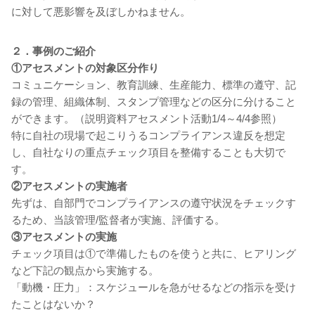
に対して悪影響を及ぼしかねません。
２．事例のご紹介
①アセスメントの対象区分作り
コミュニケーション、教育訓練、生産能力、標準の遵守、記
録の管理、組織体制、スタンプ管理などの区分に分けること
ができます。（説明資料アセスメント活動1/4～4/4参照）
特に自社の現場で起こりうるコンプライアンス違反を想定
し、自社なりの重点チェック項目を整備することも大切で
す。
②アセスメントの実施者
先ずは、自部門でコンプライアンスの遵守状況をチェックす
るため、当該管理/監督者が実施、評価する。
③アセスメントの実施
チェック項目は①で準備したものを使うと共に、ヒアリング
など下記の観点から実施する。
「動機・圧力」：スケジュールを急がせるなどの指示を受け
たことはないか？