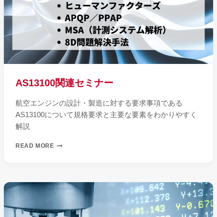
AS13100関連セミナー
航空エンジンの設計・製造に対する要求事項である
AS13100について規格要求と主要な要素をわかりやすく
解説
AS13100
READ MORE
関
連
セ
ミ
ナ
ー