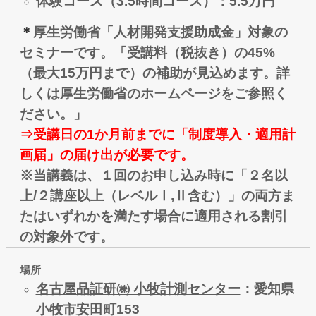
体験コース（3.5時間コース）：5.5万円
＊
厚生労働省「人材開発支援助成金」対象の
セミナーです。「受講料（税抜き）の45%
（最大15万円まで）の補助が見込めます。詳
しくは
厚生労働省のホームページ
をご参照く
ださい。」
⇒受講日の1か月前までに「制度導入・適用計
画届」の届け出が必要です。
※当講義は、１回のお申し込み時に「２名以
上/２講座以上（レベルⅠ,Ⅱ含む）」の両方ま
たはいずれかを満たす
場合に適用される割引
の対象外です。
場所
名古屋品証研㈱ 小牧計測センター
：愛知県
小牧市安田町153