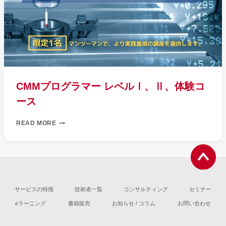
CMMプログラマー レベルⅠ、Ⅱ、体験コ
ース
CMM
READ MORE
プ
ロ
グ
ラ
マ
ー
レ
サービスの特徴
技術者一覧
コンサルティング
セミナー
ベ
eラーニング
書籍販売
お知らせ / コラム
お問い合わせ
ル
Ⅰ、