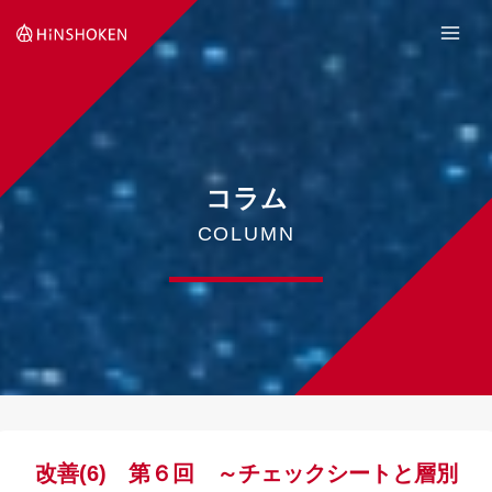
Skip
to
content
コラム
COLUMN
改善(6) 第６回 ～チェックシートと層別