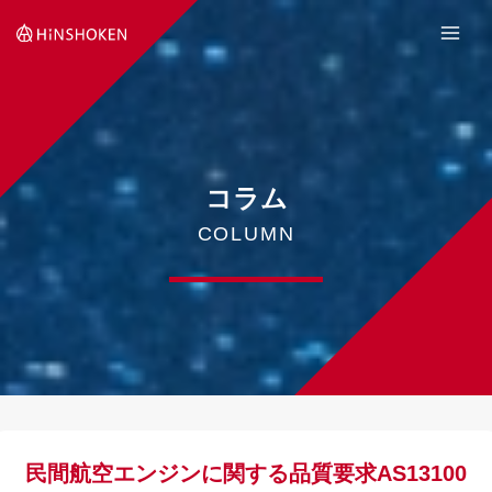
Skip
to
content
コラム
COLUMN
民間航空エンジンに関する品質要求AS13100