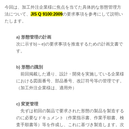
今回は、加工外注企業様に焦点を当てた具体的な形態管理方
法について、
JIS Q 9100
:2009
の要求事項を参考にして説明い
たします。
a) 形態管理の計画
次に示すb)～e)の要求事項を推進するための計画文書で
す。
b) 形態の識別
前回掲載した通り、設計・開発を実施している企業様
における図面番号、部品番号、改訂符号等の管理です。
（加工外注企業様は、適用外）
c) 変更管理
先ずは初回の製品で要求された形態の製品を製造する
のに必要なドキュメント（作業指示書、作業手順書、検
査手順書等）等を作成し、これに基づき製造します。次