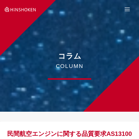
Skip
to
content
コラム
COLUMN
民間航空エンジンに関する品質要求AS13100